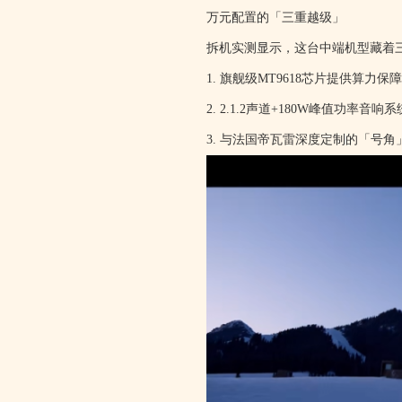
万元配置的「三重越级」
拆机实测显示，这台中端机型藏着
1. 旗舰级MT9618芯片提供算力保障
2. 2.1.2声道+180W峰值功率音响系
3. 与法国帝瓦雷深度定制的「号